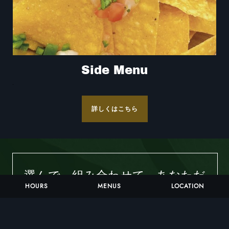
Side Menu
詳しくはこちら
選んで、組み合わせて、あなただ
HOURS
MENUS
LOCATION
けの一杯を。
お好きな麺やスープ、トッピングをカスタ