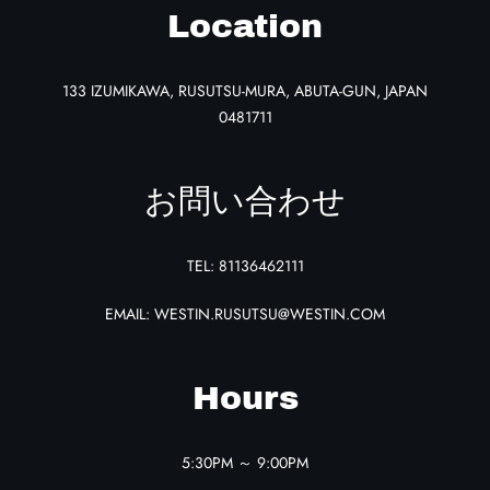
Location
133 IZUMIKAWA
,
RUSUTSU-MURA
,
ABUTA-GUN
,
JAPAN
0481711
お問い合わせ
TEL:
81136462111
EMAIL:
WESTIN.RUSUTSU@WESTIN.COM
Hours
5:30PM ～ 9:00PM