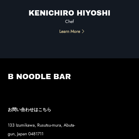
KENICHIRO HIYOSHI
Chef
Learn More
B NOODLE BAR
お問い合わせはこちら
133 Izumikawa
,
Rusutsu-mura
,
Abuta-
gun
,
Japan
0481711